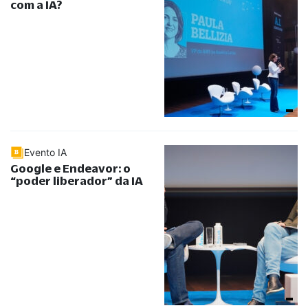
com a IA?
Evento IA
Google e Endeavor: o
“
poder liberador
”
da IA