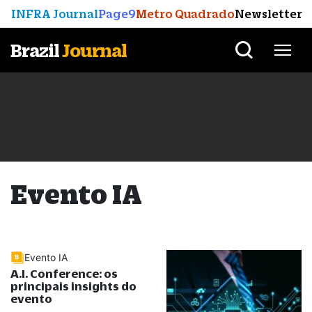
INFRA Journal
Page9
Metro Quadrado
Newsletter
Brazil
Journal
Evento IA
Evento IA
A.I. Conference: os
principais insights do
evento