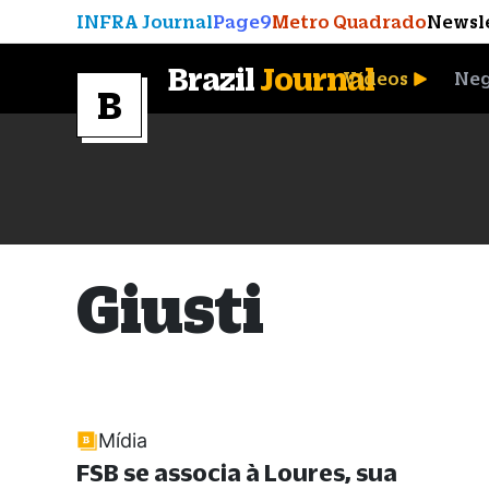
INFRA Journal
Page9
Metro Quadrado
Newsl
Brazil
Journal
Vídeos
Neg
A Moeda que Vingou
Giusti
Mídia
FSB se associa à Loures, sua