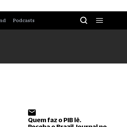
nd
Podcasts
Quem faz o PIB lê.
Receba o Brazil Journal no