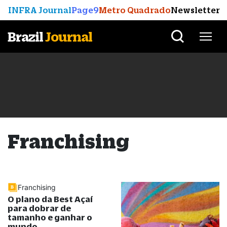
INFRA Journal
Page9
Metro Quadrado
Newsletter
Brazil
Journal
Franchising
Franchising
O plano da Best Açaí
para dobrar de
tamanho e ganhar o
mundo