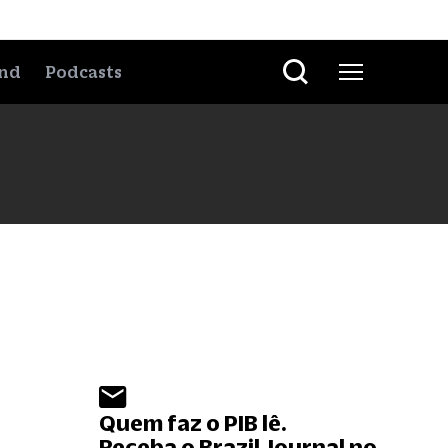
nd
Podcasts
Quem faz o PIB lê.
Receba o Brazil Journal no