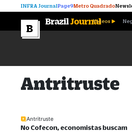
INFRA Journal
Page9
Metro Quadrado
Newsl
Brazil
Journal
Vídeos
Neg
A Moeda que Vingou
Antritruste
Antritruste
No Cofecon, economistas buscam