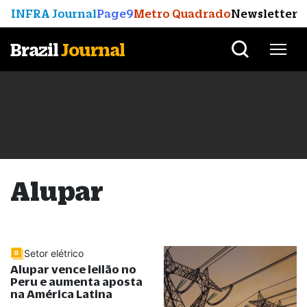
INFRA Journal
Page9
Metro Quadrado
Newsletter
Brazil
Journal
Alupar
Setor elétrico
Alupar vence leilão no
Peru e aumenta aposta
na América Latina