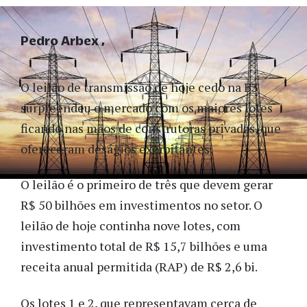
Pedro Arbex
O leilão de transmissão de hoje cedo na B3
surpreendeu o mercado com os maiores lotes
ficando nas mãos de construtoras privadas, que
ofereceram deságios exorbitantes.
O leilão é o primeiro de três que devem gerar
R$ 50 bilhões em investimentos no setor. O
leilão de hoje continha nove lotes, com
investimento total de R$ 15,7 bilhões e uma
receita anual permitida (RAP) de R$ 2,6 bi.
Os lotes 1 e 2, que representavam cerca de