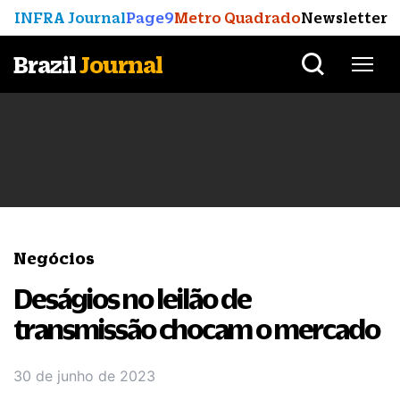
INFRA Journal
Page9
Metro Quadrado
Newsletter
Brazil
Journal
Negócios
Deságios no leilão de
transmissão chocam o mercado
30 de junho de 2023