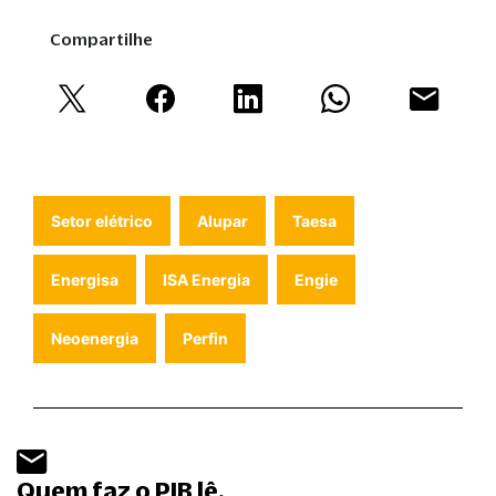
Compartilhe
Setor elétrico
Alupar
Taesa
Energisa
ISA Energia
Engie
Neoenergia
Perfin
Quem faz o PIB lê.