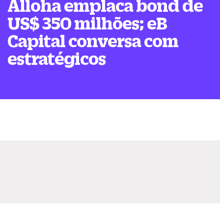
Alloha emplaca bond de
US$ 350 milhões; eB
Capital conversa com
estratégicos