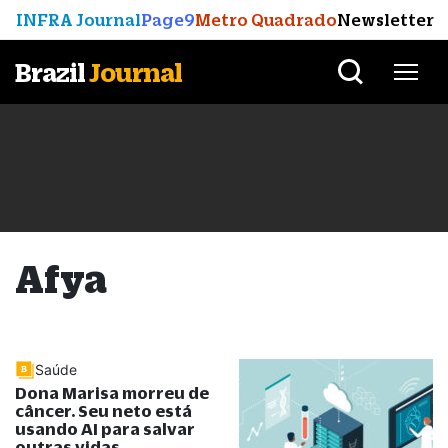
INFRA Journal
Page9
Metro Quadrado
Newsletter
Brazil
Journal
Afya
Saúde
Dona Marisa morreu de
câncer. Seu neto está
usando AI para salvar
outras vidas