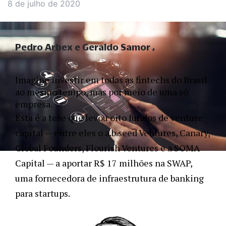
8 de julho de 2020
Pedro Arbex e Geraldo Samor
Imagine investir em todas as fintechs do Brasil 
ao mesmo tempo, mas por meio de uma só 
empresa.  
Esta é a tese que levou oito fundos de venture 
capital — entre eles o a.b.seed Ventures, Canary, 
Global Founders, Flourish Ventures e a SOMA 
Capital — a aportar R$ 17 milhões na SWAP, 
uma fornecedora de infraestrutura de banking 
para startups.