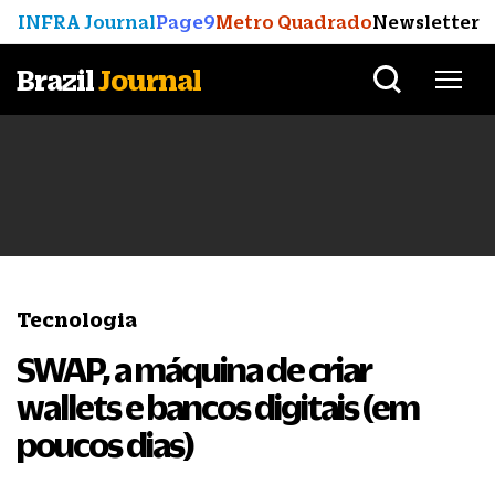
INFRA Journal
Page9
Metro Quadrado
Newsletter
Brazil
Journal
Tecnologia
SWAP, a máquina de criar
wallets e bancos digitais (em
poucos dias)