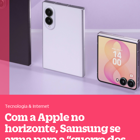
Tecnologia & Internet
Com a Apple no
horizonte, Samsung se
arma para a
“
guerra dos