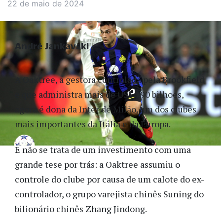
22 de maio de 2024
André Jankavski
A Oaktree, a gestora controlada pela Brookfield
e que administra mais de US$ 190 bilhões,
agora é dona da Inter de Milão, um dos clubes
mais importantes da Itália e da Europa.
E não se trata de um investimento com uma
grande tese por trás: a Oaktree assumiu o
controle do clube por causa de um calote do ex-
controlador, o grupo varejista chinês Suning do
bilionário chinês Zhang Jindong.