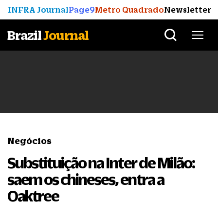
INFRA Journal
Page9
Metro Quadrado
Newsletter
Brazil
Journal
Negócios
Substituição na Inter de Milão:
saem os chineses, entra a
Oaktree