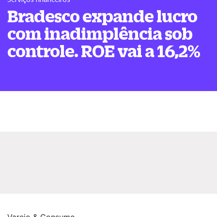
Bradesco expande lucro
com inadimplência sob
controle. ROE vai a 16,2%
Varejo & Consumo