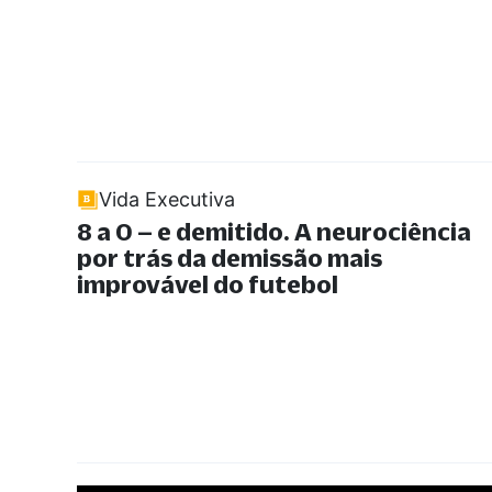
Vida Executiva
8 a 0 – e demitido. A neurociência
por trás da demissão mais
improvável do futebol