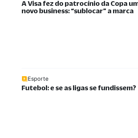
A Visa fez do patrocínio da Copa u
novo business:
“
sublocar
”
a marca
Esporte
Futebol: e se as ligas se fundissem?