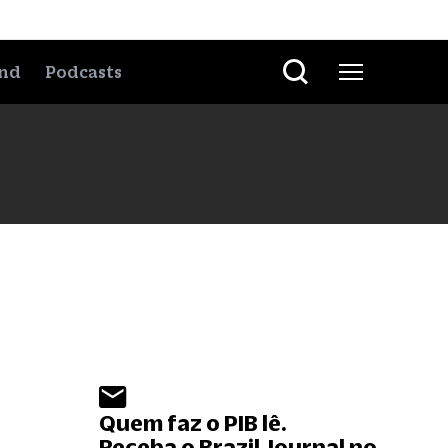
nd
Podcasts
Quem faz o PIB lê.
Receba o Brazil Journal no