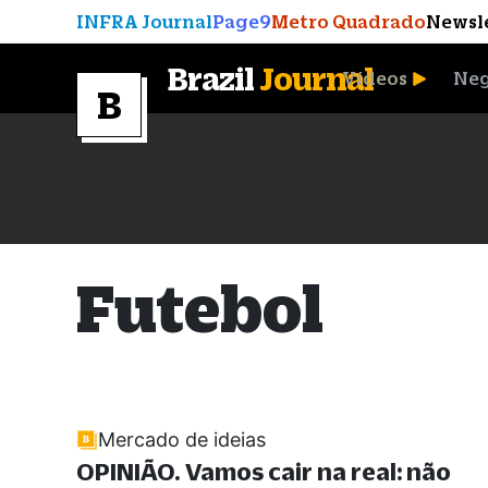
INFRA Journal
Page9
Metro Quadrado
Newsl
Brazil
Journal
Vídeos
Neg
A Moeda que Vingou
Futebol
Mercado de ideias
OPINIÃO. Vamos cair na real: não