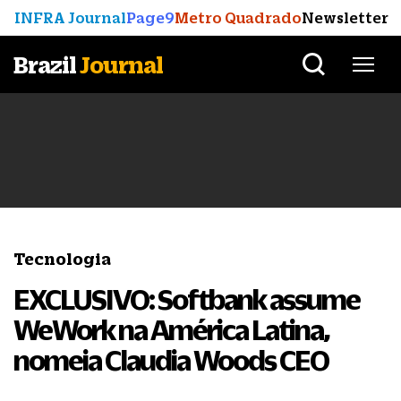
INFRA Journal
Page9
Metro Quadrado
Newsletter
Brazil
Journal
Tecnologia
EXCLUSIVO: Softbank assume
WeWork na América Latina,
nomeia Claudia Woods CEO