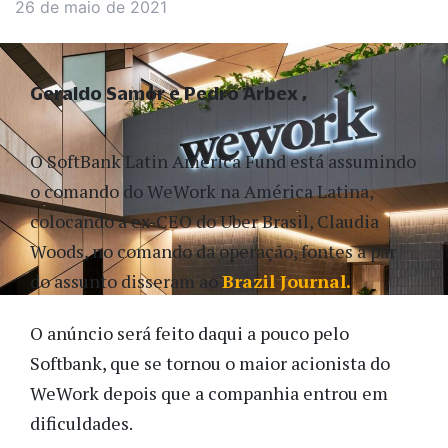
26 de maio de 2021
Geraldo Samor e Pedro Arbex
O SoftBank Latin America Fund está assumindo
o comando do WeWork na América Latina,
colocando a ex-CEO do Uber Brasil, Claudia
Woods, no comando da operação, fontes a par
do assunto disseram ao
Brazil Journal.
O anúncio será feito daqui a pouco pelo
Softbank, que se tornou o maior acionista do
WeWork depois que a companhia entrou em
dificuldades.