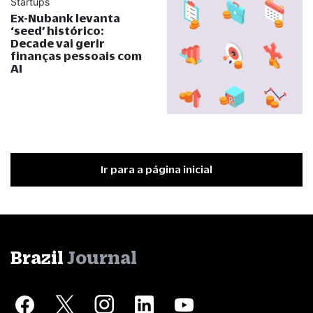
Startups
Ex-Nubank levanta
‘seed’ histórico:
Decade vai gerir
finanças pessoais com
AI
Ir para a página inicial
Brazil
Journal