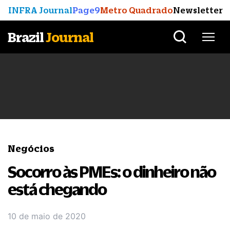
INFRA Journal
Page9
Metro Quadrado
Newsletter
Brazil
Journal
Negócios
Socorro às PMEs: o dinheiro não
está chegando
10 de maio de 2020