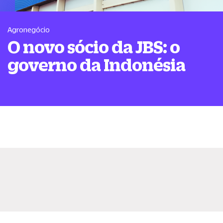
Agronegócio
O novo sócio da JBS: o
governo da Indonésia