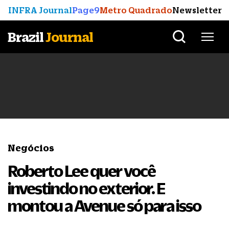
INFRA Journal
Page9
Metro Quadrado
Newsletter
Brazil
Journal
Negócios
Roberto Lee quer você
investindo no exterior. E
montou a Avenue só para isso