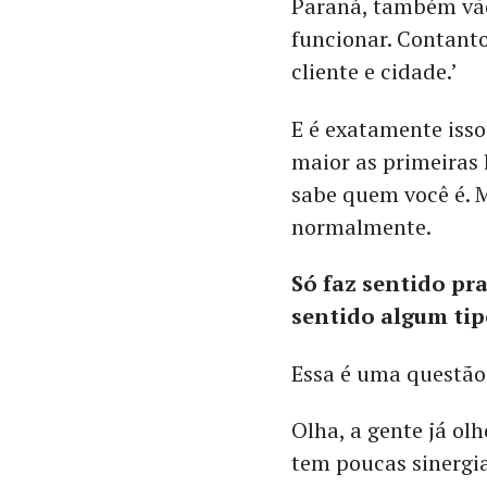
Paraná, também vão 
funcionar. Contanto
cliente e cidade.’
E é exatamente iss
maior as primeiras
sabe quem você é. M
normalmente.
Só faz sentido pr
sentido algum t
Essa é uma questão 
Olha, a gente já ol
tem poucas sinergia