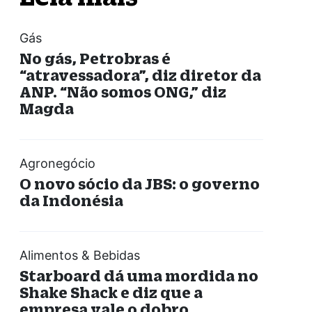
Gás
No gás, Petrobras é
“atravessadora”, diz diretor da
ANP. “Não somos ONG,” diz
Magda
Agronegócio
O novo sócio da JBS: o governo
da Indonésia
Alimentos & Bebidas
Starboard dá uma mordida no
Shake Shack e diz que a
empresa vale o dobro