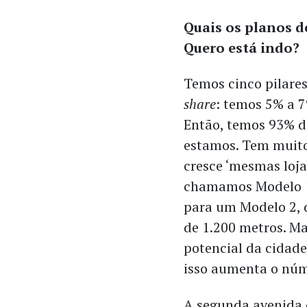
Quais os planos d
Quero está indo?
Temos cinco pilare
share
: temos 5% a 7
Então, temos 93% d
estamos. Tem muito
cresce ‘mesmas loj
chamamos Modelo 1,
para um Modelo 2, 
de 1.200 metros. M
potencial da cidade
isso aumenta o nú
A segunda avenida d