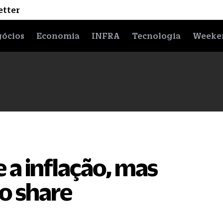
etter
ócios
Economia
INFRA
Tecnologia
Weeke
 a inflação, mas
o share