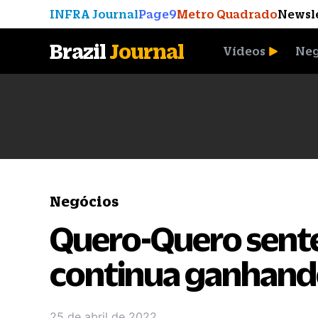
INFRA Journal
Page9
Metro Quadrado
Newsl
Brazil
Journal
Vídeos
Neg
A Moeda que Vingou
Negócios
Quero-Quero sente
continua ganhand
25 de abril de 2022