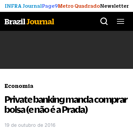
INFRA Journal
Page9
Metro Quadrado
Newsletter
Brazil
Journal
Economia
Private banking manda comprar
bolsa (e não é a Prada)
19 de outubro de 2016