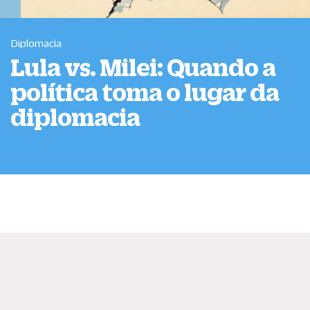
Diplomacia
Lula vs. Milei: Quando a
política toma o lugar da
diplomacia