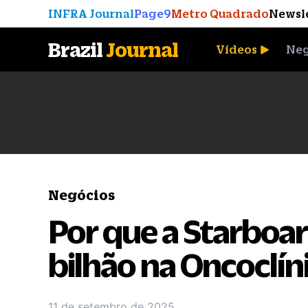
INFRA Journal
Page9
Metro Quadrado
Newsl
Brazil
Journal
Vídeos
Neg
A Moeda que Vingou
Negócios
Por que a Starboard
bilhão na Oncoclín
11 de setembro de 2025