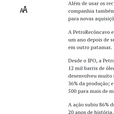
Além de usar os rec
companhia também v
para novas aquisiç
A PetroRecôncavo e
um ano depois de su
em outro patamar.
Desde o IPO, a Pet
12 mil barris de ól
desenvolveu muito s
36% da produção; 
500 para mais de m
A ação subiu 86% d
20 anos de história