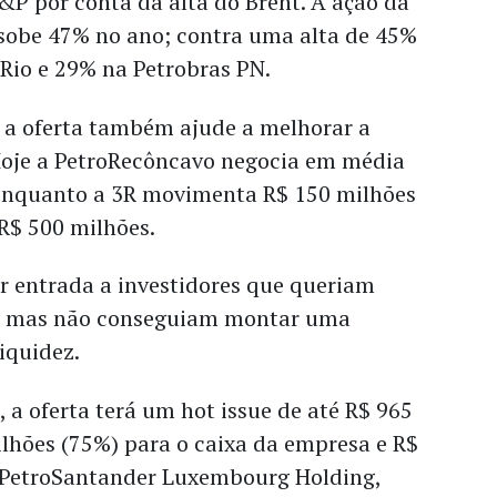
&P por conta da alta do Brent. A ação da
obe 47% no ano; contra uma alta de 45%
oRio e 29% na Petrobras PN.
e a oferta também ajude a melhorar a
 Hoje a PetroRecôncavo negocia em média
 enquanto a 3R movimenta R$ 150 milhões
 R$ 500 milhões.
 entrada a investidores que queriam
sa mas não conseguiam montar uma
liquidez.
a oferta terá um hot issue de até R$ 965
lhões (75%) para o caixa da empresa e R$
 PetroSantander Luxembourg Holding,