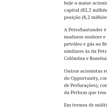
hoje a maior acion
capital (82,5 milhõ
posição (8,2 milhõe
A PetroSantander é
maduros onshore e n
petróleo e gás no Br
similares às da Pet
Colômbia e Romêni
Outros acionistas 
do Opportunity, co
de Perfurações), co
da Perbras que tem
Em termos de múlti