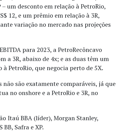
P – um desconto em relação à PetroRio,
US$ 12, e um prêmio em relação à 3R,
tante variação no mercado nas projeções
EBITDA para 2023, a PetroRecôncavo
m a 3R, abaixo de 4x; e as duas têm um
 à PetroRio, que negocia perto de 5X.
ês não são exatamente comparáveis, já que
ua no onshore e a PetroRio e 3R, no
o Itaú BBA (líder), Morgan Stanley,
 BB, Safra e XP.