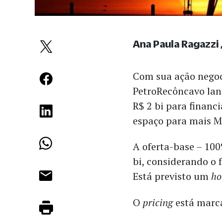
Ana Paula Ragazzi
Com sua ação negoc
PetroRecôncavo la
R$ 2 bi para
financi
espaço para mais
A oferta-base – 10
bi, considerando o 
Está previsto um
ho
O
pricing
está marca