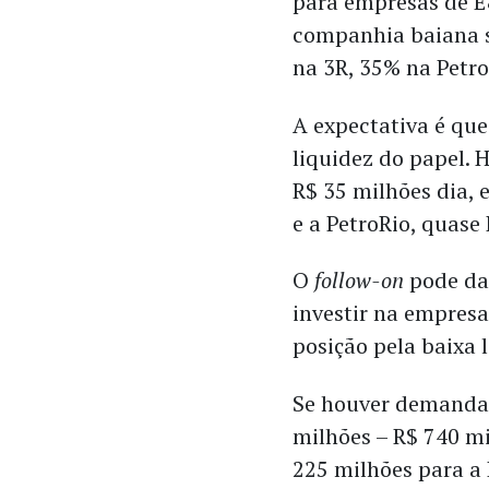
para empresas de E
companhia baiana s
na 3R, 35% na Petr
A expectativa é qu
liquidez do papel.
R$ 35 milhões dia,
e a PetroRio, quase
O
follow-on
pode dar
investir na empre
posição pela baixa 
Se houver demanda, 
milhões – R$ 740 mi
225 milhões para a