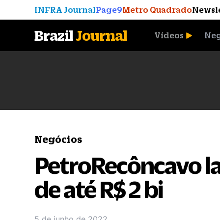
INFRA Journal
Page9
Metro Quadrado
Newsl
Brazil
Journal
Vídeos
Neg
A Moeda que Vingou
Negócios
PetroRecôncavo la
de até R$ 2 bi
5 de junho de 2022