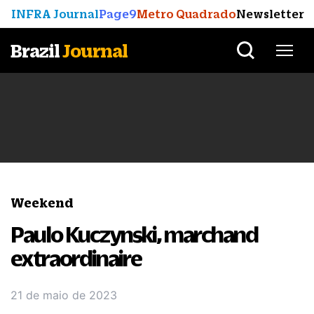
INFRA Journal
Page9
Metro Quadrado
Newsletter
Brazil
Journal
Weekend
Paulo Kuczynski, marchand
extraordinaire
21 de maio de 2023