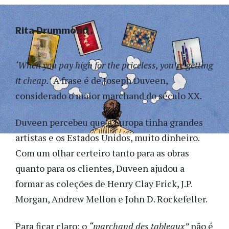
Rita Drummond
‘When you pay high for the priceless, you’re getting
it cheap.’
A frase é de Joseph Duveen,
considerado o maior marchand do século XX.
Duveen percebeu que a Europa tinha grandes
artistas e os Estados Unidos, muito dinheiro.
Com um olhar certeiro tanto para as obras
quanto para os clientes, Duveen ajudou a
formar as coleções de Henry Clay Frick, J.P.
Morgan, Andrew Mellon e John D. Rockefeller.
Para ficar claro: o
“marchand des tableaux”
não é