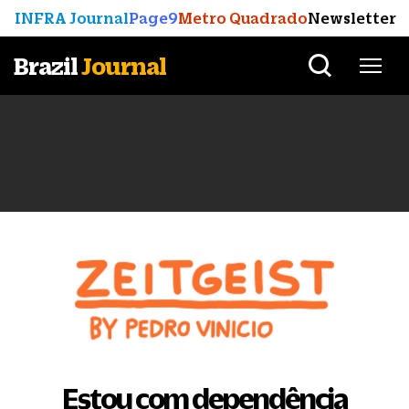
INFRA Journal
Page9
Metro Quadrado
Newsletter
Brazil
Journal
Estou com dependência