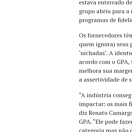
estava enterrado d
grupo abriu para a 
programas de fideli
Os fornecedores tê
quem ignora) seus 
‘nichadas’. A ident
acordo com o GPA, 
melhora sua margem
a assertividade de 
“A indústria consegu
impactar: os mais f
diz Renato Camargo
GPA. “Ele pode faz
categoria mas não 