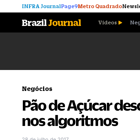
INFRA Journal
Page9
Metro Quadrado
Newsl
Brazil
Journal
Vídeos
Neg
A Moeda que Vingou
Negócios
Pão de Açúcar des
nos algoritmos
28 de julho de 2017