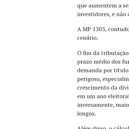
que aumentem a seg
investidores, e não 
​A MP 1303, contud
cenário.
O fim da tributação
prazo médio dos fun
demanda por títulos
perigoso, especialm
crescimento da dívi
em um ano eleitora
inversamente, maior
longos.
Além disso, o cálc