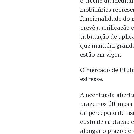
o trecho da medida r
mobiliários represe
funcionalidade do m
prevê a unificação 
tributação de apli
que mantém grande 
estão em vigor.
​O mercado de títul
estresse.
A acentuada abertur
prazo nos últimos 
da percepção de ris
custo de captação 
alongar o prazo de