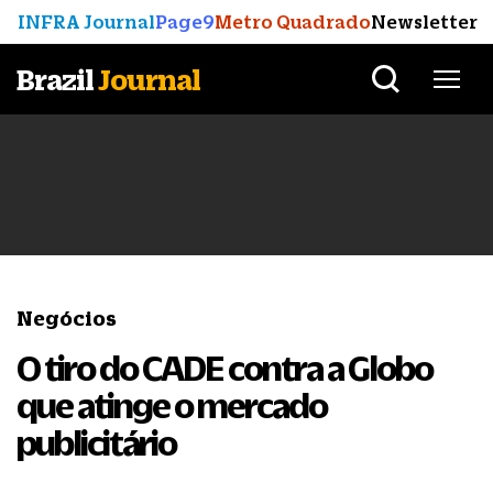
INFRA Journal
Page9
Metro Quadrado
Newsletter
Brazil
Journal
Negócios
O tiro do CADE contra a Globo
que atinge o mercado
publicitário