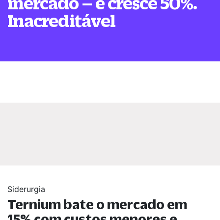
mercado – e cresce 50%.
Inacreditável
Siderurgia
Ternium bate o mercado em
15% com custos menores e