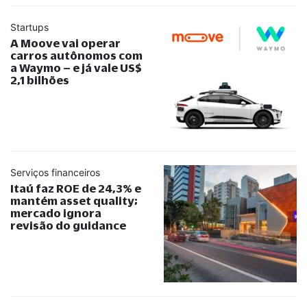
Startups
A Moove vai operar
carros autônomos com
a Waymo – e já vale US$
2,1 bilhões
Serviços financeiros
Itaú faz ROE de 24,3% e
mantém asset quality;
mercado ignora
revisão do guidance