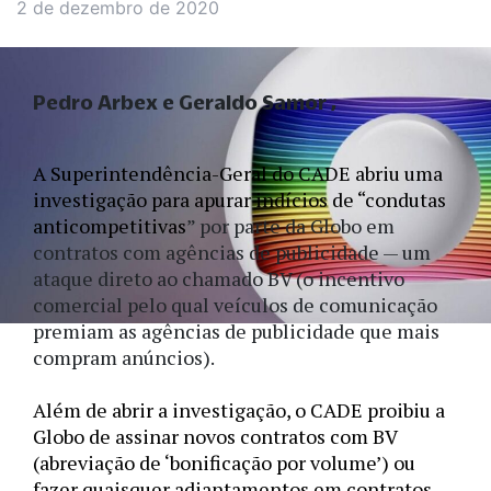
2 de dezembro de 2020
Pedro Arbex e Geraldo Samor
A Superintendência-Geral do CADE abriu uma 
investigação para apurar indícios de “condutas 
anticompetitivas
”
 por parte da Globo em 
contratos com agências de publicidade — um 
ataque direto ao chamado BV (o incentivo 
comercial pelo qual veículos de comunicação 
premiam as agências de publicidade que mais 
compram anúncios). 
Além de abrir a investigação, o CADE proibiu a 
Globo de assinar novos contratos com BV 
(abreviação de ‘bonificação por volume’) ou 
fazer quaisquer adiantamentos em contratos 