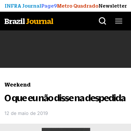
INFRA Journal
Page9
Metro Quadrado
Newsletter
Brazil
Journal
Weekend
O que eu não disse na despedida
12 de maio de 2019