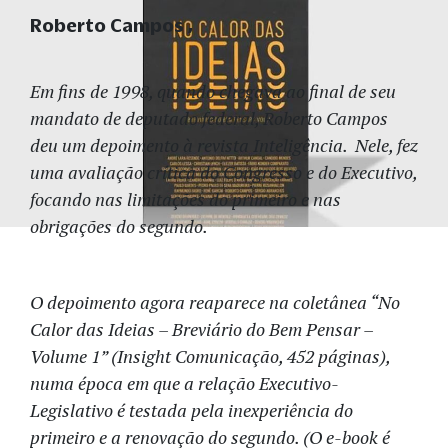
Roberto Campos
Em fins de 1998, quando chegava ao final de seu
mandato de deputado federal, Roberto Campos
deu um depoimento à revista Inteligência. Nele, fez
uma avaliação crítica do Congresso e do Executivo,
focando nas limitações do primeiro e nas
obrigações do segundo.
O depoimento agora reaparece na coletânea “No
Calor das Ideias – Breviário do Bem Pensar –
Volume 1” (Insight Comunicação, 452 páginas),
numa época em que a relação Executivo-
Legislativo é testada pela inexperiência do
primeiro e a renovação do segundo. (O e-book é