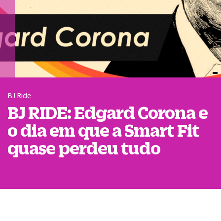
BJ Ride
BJ RIDE: Edgard Corona e
o dia em que a Smart Fit
quase perdeu tudo