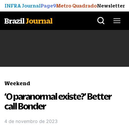
INFRA Journal
Page9
Metro Quadrado
Newsletter
Brazil
Journal
Weekend
‘O paranormal existe?’ Better
call Bonder
4 de novembro de 2023