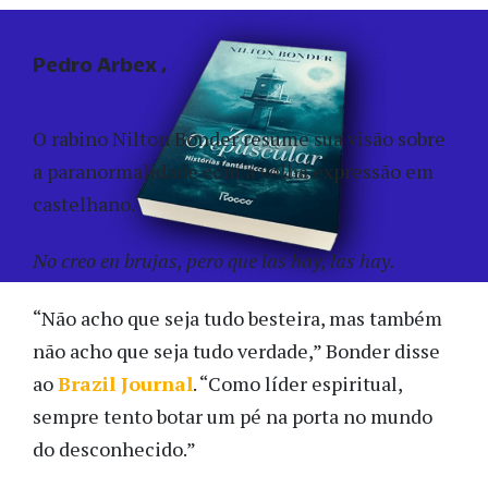
Pedro Arbex
O rabino Nilton Bonder resume sua visão sobre
a paranormalidade com a velha expressão em
castelhano.
No creo en brujas, pero que las hay, las hay.
“Não acho que seja tudo besteira, mas também
não acho que seja tudo verdade,” Bonder disse
ao
Brazil Journal
. “Como líder espiritual,
sempre tento botar um pé na porta no mundo
do desconhecido.”