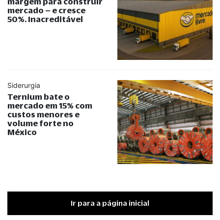
margem para construir
mercado – e cresce
50%. Inacreditável
Siderurgia
Ternium bate o
mercado em 15% com
custos menores e
volume forte no
México
Ir para a página inicial