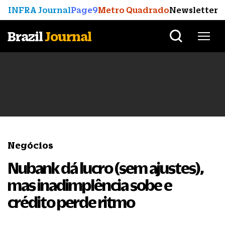
INFRA Journal
Page9
Metro Quadrado
Newsletter
Brazil
Journal
Negócios
Nubank dá lucro (sem ajustes),
mas inadimplência sobe e
crédito perde ritmo