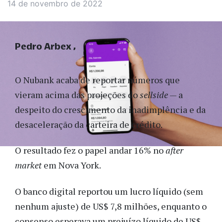
14 de novembro de 2022
Pedro Arbex
O Nubank acaba de reportar números que
vieram acima das projeções do
sellside
— a
despeito do crescimento da inadimplência e da
desaceleração da carteira de crédito.
O resultado fez o papel andar 16% no
after
market
em Nova York.
O banco digital reportou um lucro líquido (sem
nenhum ajuste) de US$ 7,8 milhões, enquanto o
consenso esperava um prejuízo líquido de US$