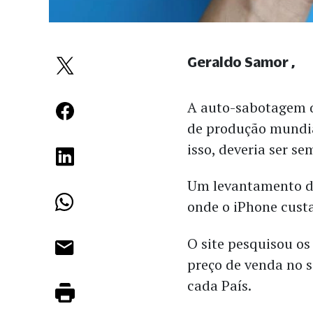
Geraldo Samor
A auto-sabotagem q
de produção mundia
isso, deveria ser se
Um levantamento do 
onde o iPhone cust
O site pesquisou o
preço de venda no s
cada País.