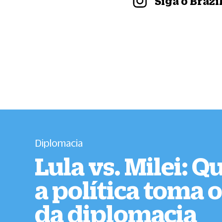
Siga o Braz
Diplomacia
Lula vs. Milei: 
a política toma o
da diplomacia