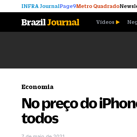
INFRA Journal
Page9
Metro Quadrado
Newsl
Brazil
Journal
Vídeos
Neg
A Moeda que Vingou
Economia
No preço do iPhone
todos
7 de maio de 2021