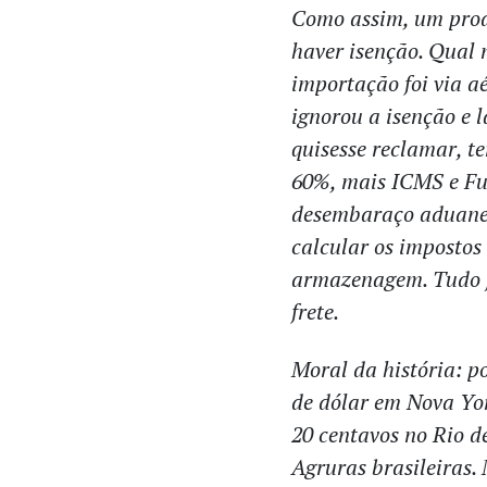
Como assim, um produ
haver isenção. Qual 
importação foi via a
ignorou a isenção e 
quisesse reclamar, t
60%, mais ICMS e F
desembaraço aduaneir
calcular os impostos
armazenagem. Tudo j
frete.
Moral da história: 
de dólar em Nova Yor
20 centavos no Rio d
Agruras brasileiras