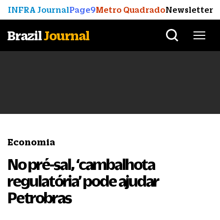
INFRA Journal
Page9
Metro Quadrado
Newsletter
Brazil
Journal
Economia
No pré-sal, ‘cambalhota
regulatória’ pode ajudar
Petrobras