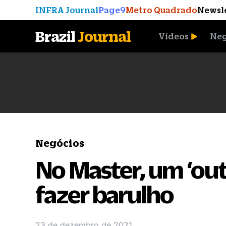
INFRA Journal
Page9
Metro Quadrado
Newsl
Brazil
Journal
Vídeos
Neg
A Moeda que Vingou
Negócios
No Master, um ‘out
fazer barulho
23 de dezembro de 2021