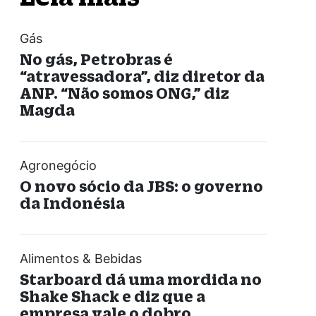
Gás
No gás, Petrobras é
“atravessadora”, diz diretor da
ANP. “Não somos ONG,” diz
Magda
Agronegócio
O novo sócio da JBS: o governo
da Indonésia
Alimentos & Bebidas
Starboard dá uma mordida no
Shake Shack e diz que a
empresa vale o dobro