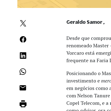
Geraldo Samor
Desde que comprou
renomeado Master —
Vorcaro está emer
frequente na Faria 
Posicionando o Mas
investimento e
mer
em negócios como a
com Nelson Tanure n
Copel Telecom, e a
como
advisor
, ora 