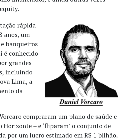
equity.
tação rápida
38 anos, um
de banqueiros
ai é conhecido
por grandes
s, incluindo
ova Lima, a
mento da
 Vorcaro compraram um plano de saúde e
 Horizonte – e ‘fliparam’ o conjunto de
da por um lucro estimado em R$ 1 bilhão.