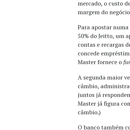
mercado, o custo de
margem do negócio,
Para apostar numa 
50% do Jeitto, um a
contas e recargas d
concede empréstimo
Master fornece o
fu
A segunda maior ve
câmbio, administraç
juntos já respondem
Master já figura c
câmbio.)
O banco também com