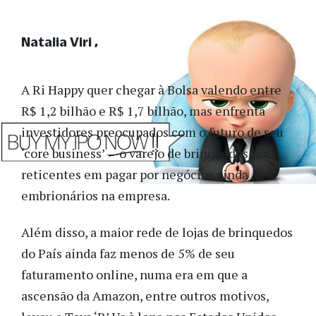
Natalia Viri
A Ri Happy quer chegar à Bolsa valendo entre
R$ 1,2 bilhão e R$ 1,7 bilhão, mas enfrenta
investidores preocupados com o futuro de seu
‘core business’
— o varejo de
brinquedos
—
e
reticentes em pagar por negócios ainda
embrionários na empresa.
Além disso, a maior rede de lojas de brinquedos
do País ainda faz menos de 5% de seu
faturamento online, numa era em que a
ascensão da Amazon, entre outros motivos,