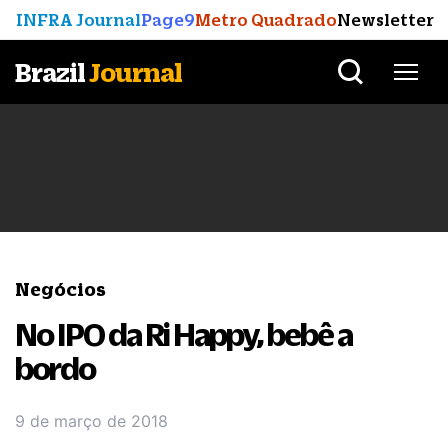
INFRA Journal
Page9
Metro Quadrado
Newsletter
Brazil
Journal
Negócios
No IPO da Ri Happy, bebê a
bordo
9 de março de 2018