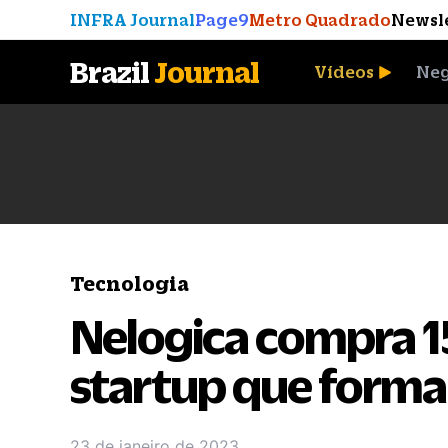
INFRA Journal
Page9
Metro Quadrado
Newsl
Brazil
Journal
Vídeos
Neg
A Moeda que Vingou
Tecnologia
Nelogica compra 1
startup que forma
23 de janeiro de 2023