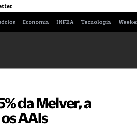
etter
ócios
Economia
INFRA
Tecnologia
Weeke
5% da Melver, a
 os AAIs