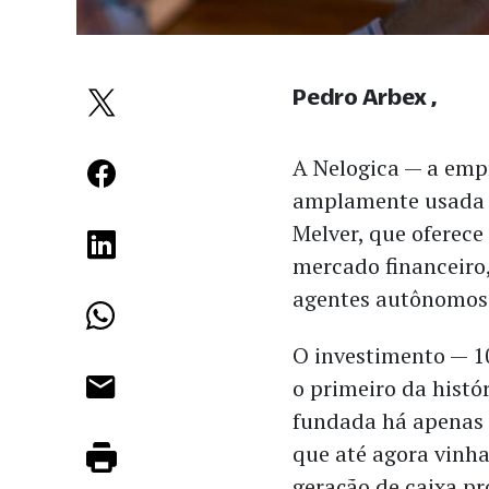
Pedro Arbex
A Nelogica — a empr
amplamente usada
Melver, que oferece
mercado financeiro,
agentes autônomos
O investimento — 1
o primeiro da histó
fundada há apenas 
que até agora vinh
geração de caixa pr