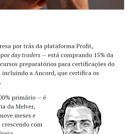
esa por trás da plataforma Profit,
 por
day traders
— está comprando 15% da
 cursos preparatórios para certificações do
 incluindo a Ancord, que certifica os
.
00% primário — é
ria da Melver,
nove meses e
a crescendo com
ópria.