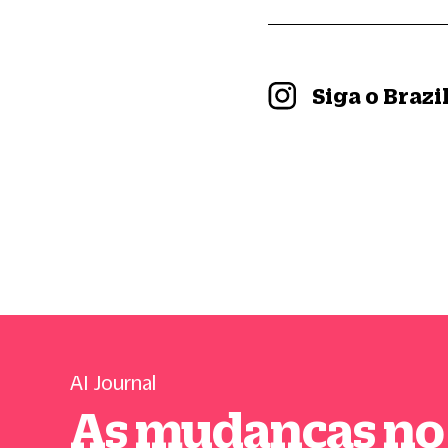
Siga o Braz
AI Journal
As mudanças no