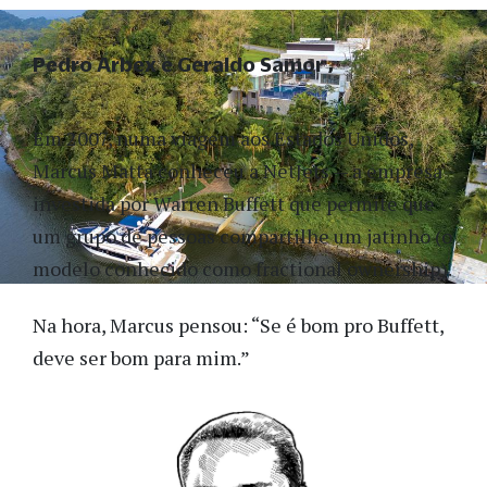
Pedro Arbex e Geraldo Samor
Em 2007, numa viagem aos Estados Unidos,
Marcus Matta conheceu a NetJets — a empresa
investida por Warren Buffett que permite que
um grupo de pessoas compartilhe um jatinho (o
modelo conhecido como fractional ownership).
Na hora, Marcus pensou: “Se é bom pro Buffett,
deve ser bom para mim.”