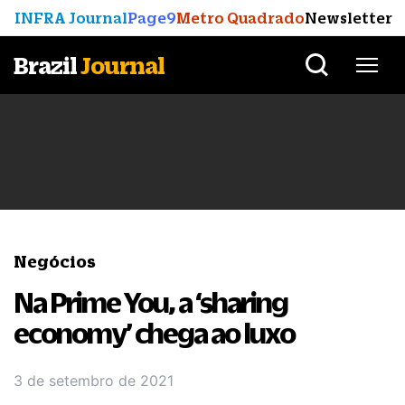
INFRA Journal
Page9
Metro Quadrado
Newsletter
Brazil
Journal
Negócios
Na Prime You, a ‘sharing
economy’ chega ao luxo
3 de setembro de 2021