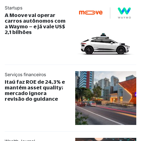
Startups
A Moove vai operar
carros autônomos com
a Waymo – e já vale US$
2,1 bilhões
Serviços financeiros
Itaú faz ROE de 24,3% e
mantém asset quality;
mercado ignora
revisão do guidance