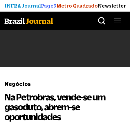
INFRA Journal
Page9
Metro Quadrado
Newsletter
Brazil
Journal
Negócios
Na Petrobras, vende-se um
gasoduto, abrem-se
oportunidades