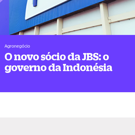
Agronegócio
O novo sócio da JBS: o
governo da Indonésia