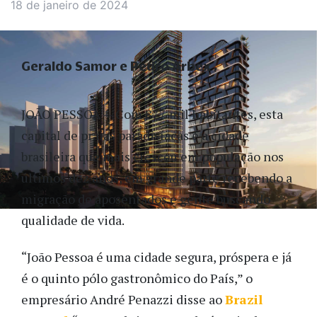
18 de janeiro de 2024
Geraldo Samor e Pedro Arbex
JOÃO PESSOA — Com 877 mil habitantes, esta
capital de praias paradisíacas é a cidade
brasileira que mais cresceu em população nos
últimos dez anos, em grande parte recebendo a
migração de aposentados e gente buscando
qualidade de vida.
“João Pessoa é uma cidade segura, próspera e já
é o quinto pólo gastronômico do País,” o
empresário André Penazzi disse ao
Brazil