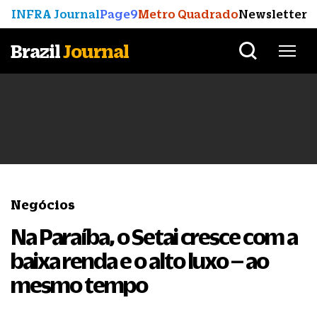
INFRA Journal
Page9
Metro Quadrado
Newsletter
Brazil
Journal
Negócios
Na Paraíba, o Setai cresce com a
baixa renda e o alto luxo – ao
mesmo tempo