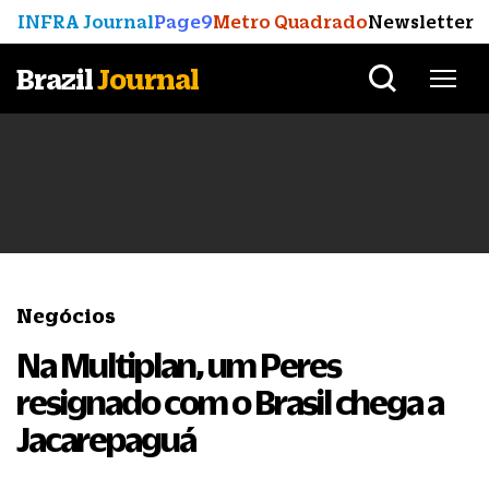
INFRA Journal
Page9
Metro Quadrado
Newsletter
Brazil
Journal
Negócios
Na Multiplan, um Peres
resignado com o Brasil chega a
Jacarepaguá