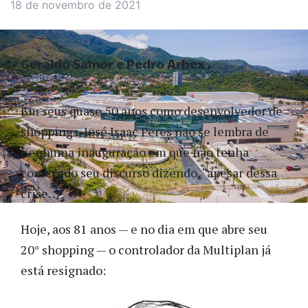
18 de novembro de 2021
Geraldo Samor e Pedro Arbex
Em seus quase 50 anos como desenvolvedor de
shoppings, José Isaac Peres não se lembra de
nenhuma inauguração em que não tenha
começado seu discurso dizendo, “apesar dessa
crise…”
Hoje, aos 81 anos — e no dia em que abre seu
20° shopping — o controlador da Multiplan já
está resignado: