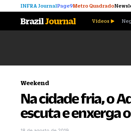
INFRA Journal
Page9
Metro Quadrado
Newsl
Brazil
Journal
Vídeos
Neg
A Moeda que Vingou
Weekend
Na cidade fria, o 
escuta e enxerga os
18 de agosto de 2019