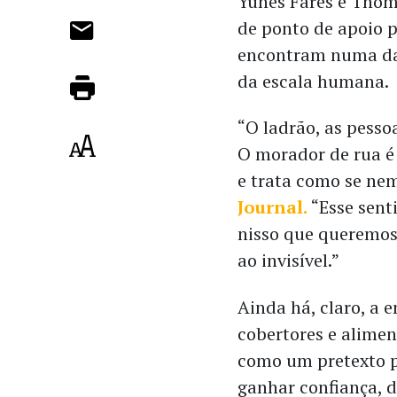
Yunes Fares e Thom
de ponto de apoio p
encontram numa das 
da escala humana.
“O ladrão, as pess
O morador de rua é 
e trata como se nem
Journal
.
“Esse sent
nisso que queremos 
ao invisível.”
Ainda há, claro, a e
cobertores e alimen
como um pretexto p
ganhar confiança, d