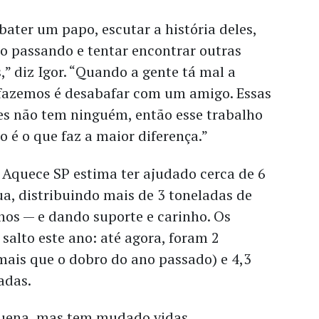
ater um papo, escutar a história deles,
o passando e tentar encontrar outras
,” diz Igor. “Quando a gente tá mal a
 fazemos é desabafar com um amigo. Essas
es não tem ninguém, então esse trabalho
o é o que faz a maior diferença.”
 Aquece SP estima ter ajudado cerca de 6
a, distribuindo mais de 3 toneladas de
hos — e dando suporte e carinho. Os
alto este ano: até agora, foram 2
mais que o dobro do ano passado) e 4,3
adas.
uena, mas tem mudado vidas.