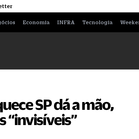
etter
ócios
Economia
INFRA
Tecnologia
Weeke
Aquece SP dá a mão,
 “invisíveis”