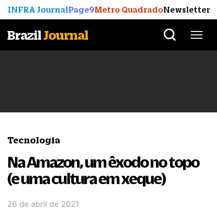
INFRA Journal
Page9
Metro Quadrado
Newsletter
Brazil
Journal
Tecnologia
Na Amazon, um êxodo no topo
(e uma cultura em xeque)
26 de abril de 2021