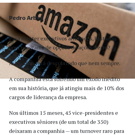
Pedro Arbex
Para manter executivos alinhados, basta um
bom programa de opções de ações, certo?
A Amazon está descobrindo que nem sempre.
A companhia está sofrendo um êxodo inédito
em sua história, que já atingiu mais de 10% dos
cargos de liderança da empresa.
Nos últimos 15 meses, 45 vice-presidentes e
executivos sêniores (de um total de 350)
deixaram a companhia — um turnover raro para