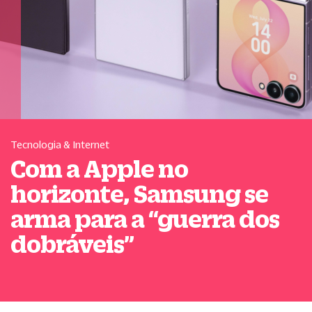
Tecnologia & Internet
Com a Apple no
horizonte, Samsung se
arma para a
“
guerra dos
dobráveis
”