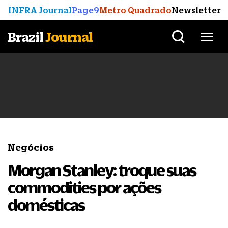
INFRA Journal
Page9
Metro Quadrado
Newsletter
Brazil
Journal
Negócios
Morgan Stanley: troque suas
commodities por ações
domésticas