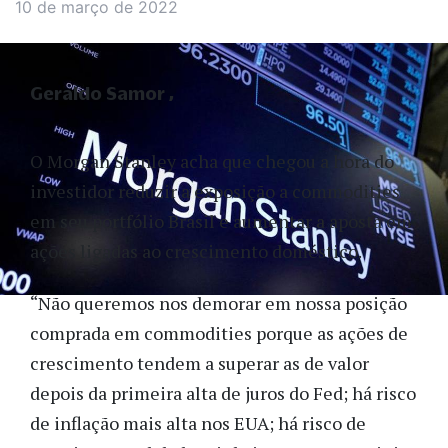
10 de março de 2022
Geraldo Samor
O Morgan Stanley acha que chegou a hora do
investidor reduzir a exposição a commodities
em seu portfólio Brasil e aumentar a aposta em
ações ligadas ao crescimento doméstico.
“Não queremos nos demorar em nossa posição
comprada em commodities porque as ações de
crescimento tendem a superar as de valor
depois da primeira alta de juros do Fed; há risco
de inflação mais alta nos EUA; há risco de