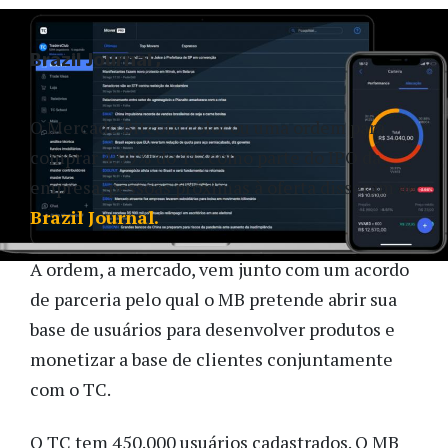
Brazil Journal
O Mercado Bitcoin colocou uma ordem para
comprar 4,99% do TC como parte do IPO da
empresa, pessoas próximas à oferta disseram ao
Brazil Journal.
A ordem, a mercado, vem junto com um acordo
de parceria pelo qual o MB pretende abrir sua
base de usuários para desenvolver produtos e
monetizar a base de clientes conjuntamente
com o TC.
O TC tem 450.000 usuários cadastrados. O MB