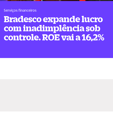
Serviços financeiros
Bradesco expande lucro
com inadimplência sob
controle. ROE vai a 16,2%