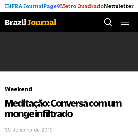
INFRA Journal
Page9
Metro Quadrado
Newsletter
Brazil
Journal
Weekend
Meditação: Conversa com um
monge infiltrado
30 de junho de 2019