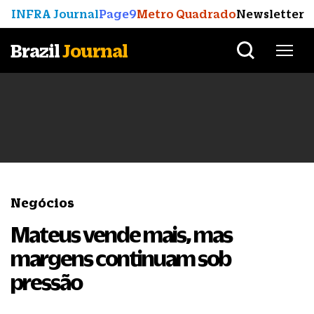
INFRA Journal
Page9
Metro Quadrado
Newsletter
Brazil
Journal
Negócios
Mateus vende mais, mas
margens continuam sob
pressão