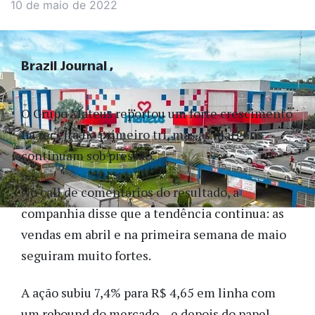
10 de maio de 2022
Brazil Journal
O Grupo Mateus reportou um forte crescimento
na receita no primeiro tri, mas as margens
continuam sob pressão.
No call de comentários do resultado, a
companhia disse que a tendência continua: as
vendas em abril e na primeira semana de maio
seguiram muito fortes.
A ação subiu 7,4% para R$ 4,65 em linha com
um rebound do mercado – e depois do papel