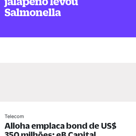
jalapeño levou
Salmonella
Telecom
Alloha emplaca bond de US$
350 milhões; eB Capital