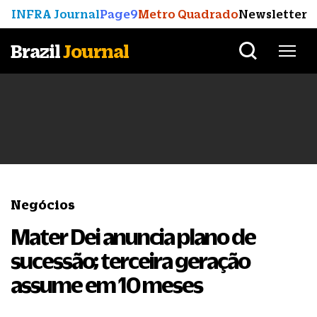
INFRA Journal
Page9
Metro Quadrado
Newsletter
Brazil
Journal
Negócios
Mater Dei anuncia plano de
sucessão; terceira geração
assume em 10 meses