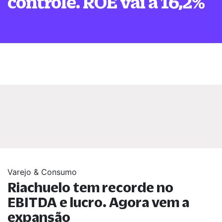
controle. ROE vai a 16,2%
Varejo & Consumo
Riachuelo tem recorde no
EBITDA e lucro. Agora vem a
expansão