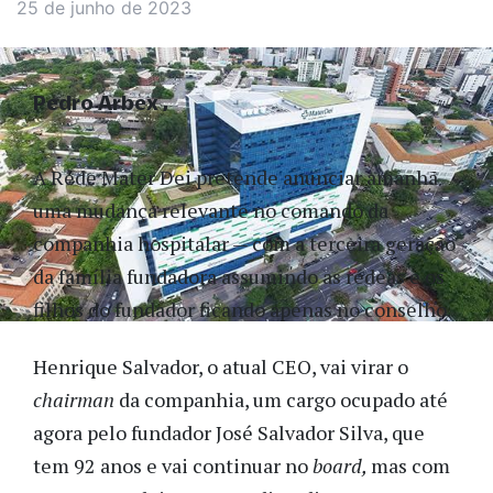
25 de junho de 2023
Pedro Arbex
A Rede Mater Dei pretende anunciar amanhã
uma mudança relevante no comando da
companhia hospitalar — com a terceira geração
da família fundadora assumindo as rédeas e os
filhos do fundador ficando apenas no conselho.
Henrique Salvador, o atual CEO, vai virar o
chairman
da companhia, um cargo ocupado até
agora pelo fundador José Salvador Silva, que
tem 92 anos e vai continuar no
board,
mas com