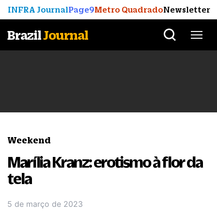
INFRA Journal
Page9
Metro Quadrado
Newsletter
Brazil
Journal
Weekend
Marília Kranz: erotismo à flor da
tela
5 de março de 2023