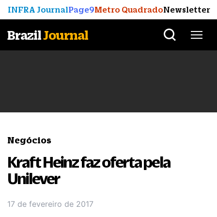
INFRA Journal
Page9
Metro Quadrado
Newsletter
Brazil
Journal
Negócios
Kraft Heinz faz oferta pela
Unilever
17 de fevereiro de 2017