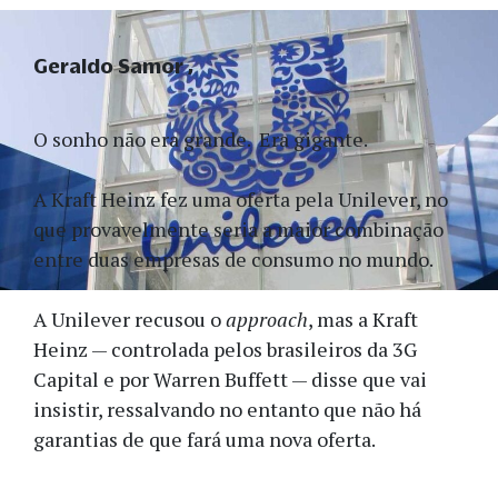
Geraldo Samor
O sonho não era grande. Era gigante.
A Kraft Heinz fez uma oferta pela Unilever, no
que provavelmente seria a maior combinação
entre duas empresas de consumo no mundo.
A Unilever recusou o
approach
, mas a Kraft
Heinz — controlada pelos brasileiros da 3G
Capital e por Warren Buffett — disse que vai
insistir, ressalvando no entanto que não há
garantias de que fará uma nova oferta.