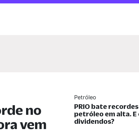
Petróleo
orde no
PRIO bate recorde
petróleo em alta. E
gora vem
dividendos?