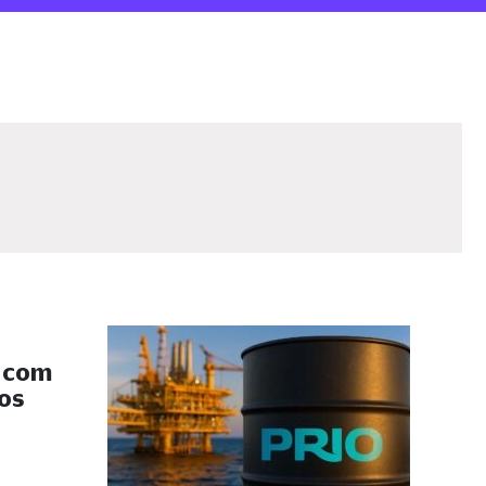
s com
 os