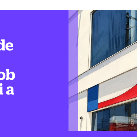
de
ob
i a