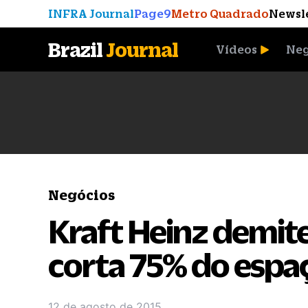
INFRA Journal
Page9
Metro Quadrado
Newsl
Brazil
Journal
Vídeos
Neg
A Moeda que Vingou
Negócios
Kraft Heinz demite
corta 75% do espa
12 de agosto de 2015