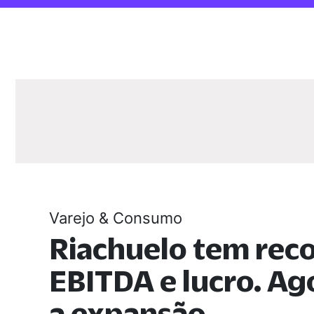
Varejo & Consumo
Riachuelo tem rec
EBITDA e lucro. A
a expansão