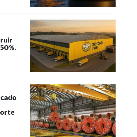
ruir
 50%.
rcado
forte