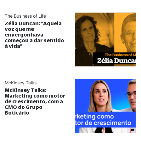
The Business of Life
Zélia Duncan:
“
Aquela
voz que me
envergonhava
começou a dar sentido
à vida
”
McKinsey Talks
McKinsey Talks:
Marketing como motor
de crescimento, com a
CMO do Grupo
Boticário