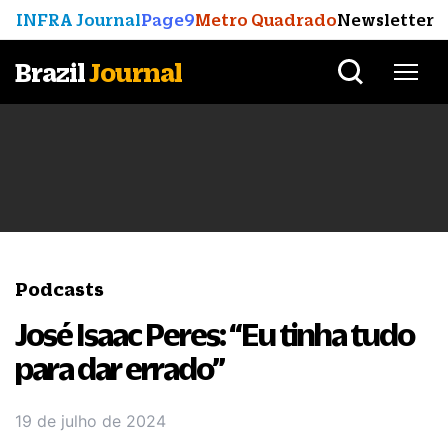
INFRA Journal
Page9
Metro Quadrado
Newsletter
Brazil
Journal
Podcasts
José Isaac Peres: “Eu tinha tudo
para dar errado”
19 de julho de 2024