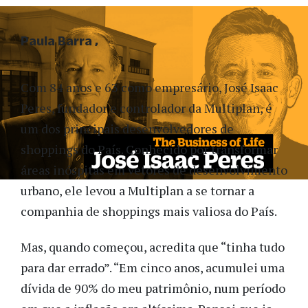
Paula Barra
Com 84 anos e 63 como empresário, José Isaac
Peres, fundador e controlador da Multiplan, é
um dos principais desenvolvedores de
shoppings do País. Conhecido por transformar
áreas inóspitas em vetores de desenvolvimento
urbano, ele levou a Multiplan a se tornar a
companhia de shoppings mais valiosa do País.
Mas, quando começou, acredita que “tinha tudo
para dar errado”. “Em cinco anos, acumulei uma
dívida de 90% do meu patrimônio, num período