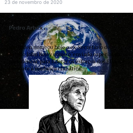
23 de novembro de 2020
Pedro Arbex
Joe Biden nomeou hoje o ex-Secretário de 
Estado John Kerry como o ‘enviado especial da 
presidência’ para liderar os esforços dos EUA no 
combate à mudança climática. 