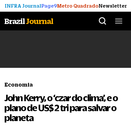
INFRA Journal
Page9
Metro Quadrado
Newsletter
Brazil
Journal
Economia
John Kerry, o ‘czar do clima’, e o
plano de US$ 2 tri para salvar o
planeta