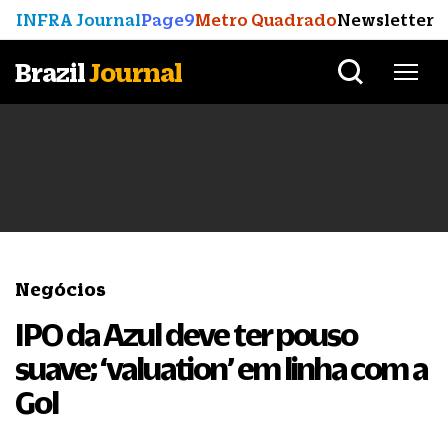
INFRA Journal
Page9
Metro Quadrado
Newsletter
Brazil
Journal
Negócios
IPO da Azul deve ter pouso
suave; ‘valuation’ em linha com a
Gol