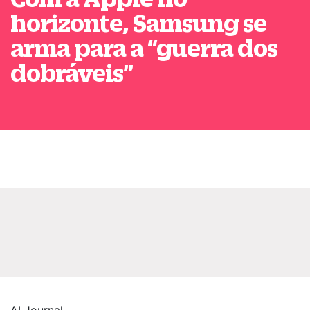
horizonte, Samsung se
arma para a
“
guerra dos
dobráveis
”
AI Journal