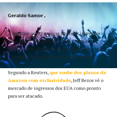
Geraldo Samor
A Amazon quer começar a vender ingressos
para shows, trazendo sua cada vez mais
onipresente ‘
disruption
‘ para empresas como
Ticketmaster,
Ingresso.com
e
similares.
Segundo a Reuters,
que soube dos planos da
Amazon com exclusividade
, Jeff Bezos vê o
mercado de ingressos dos EUA como pronto
para ser atacado.