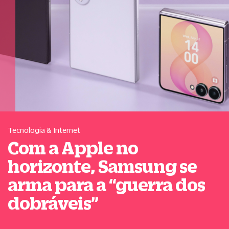
Tecnologia & Internet
Com a Apple no
horizonte, Samsung se
arma para a
“
guerra dos
dobráveis
”