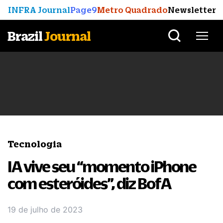
INFRA Journal
Page9
Metro Quadrado
Newsletter
Brazil
Journal
Tecnologia
IA vive seu “momento iPhone
com esteróides”, diz BofA
19 de julho de 2023