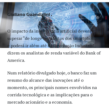
Giuliano Guandalini
O impacto da inteligência artificial deverá
superar “de longe” os efeitos dos smartphones
e poderá ir além até da Revolução Industrial,
dizem os analistas de renda variável do Bank of
America.
Num relatório divulgado hoje, o banco faz um
resumo do alcance das inovações até o
momento, os principais nomes envolvidos na
corrida tecnológica e as implicações para o
mercado acionário e a economia.